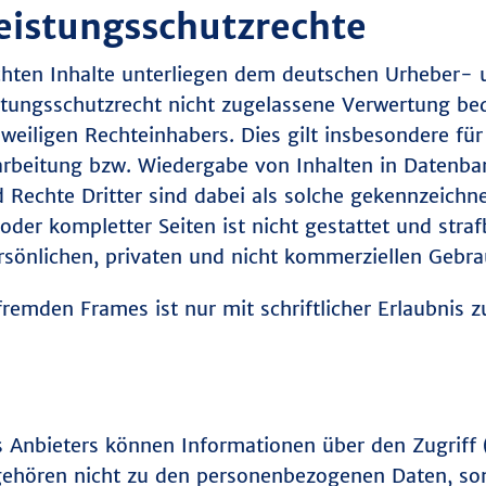
eistungsschutzrechte
ichten Inhalte unterliegen dem deutschen Urheber- 
ungsschutzrecht nicht zugelassene Verwertung beda
eiligen Rechteinhabers. Dies gilt insbesondere für 
arbeitung bzw. Wiedergabe von Inhalten in Datenba
Rechte Dritter sind dabei als solche gekennzeichnet
oder kompletter Seiten ist nicht gestattet und straf
Unternehmen
önlichen, privaten und nicht kommerziellen Gebrau
Produkte
BOMAFA-Gruppe
fremden Frames ist nur mit schriftlicher Erlaubnis zu
Neuigkeiten
Branchenlösungen
Armaturen
Karriere
Antriebe
Historie
Beschichtungen
Anbieters können Informationen über den Zugriff (
Team
STARTSEITE
gehören nicht zu den personenbezogenen Daten, son
Innovationsforum